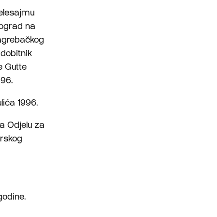
elesajmu
eograd na
Zagrebačkog
dobitnik
e Gutte
996.
ića 1996.
a Odjelu za
erskog
godine.