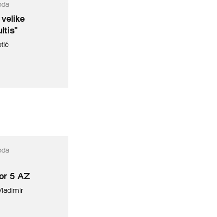
oda
velike
ltis"
tić
oda
tor 5 AZ
Vladimir