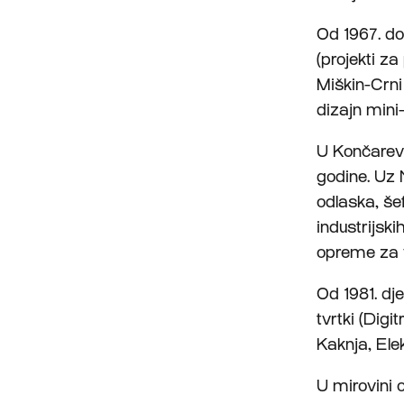
Od 1967. do
(projekti z
Miškin-Crni
dizajn mini
U Končarevo
godine. Uz 
odlaska, še
industrijsk
opreme za ve
Od 1981. dj
tvrtki (Dig
Kaknja, Elek
U mirovini 