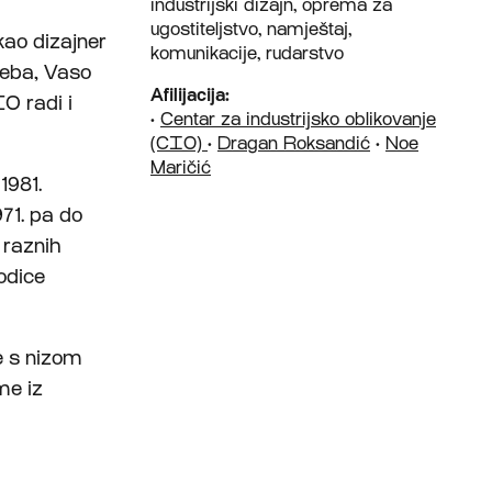
industrijski dizajn, oprema za
ugostiteljstvo, namještaj,
kao dizajner
komunikacije, rudarstvo
reba, Vaso
Afilijacija:
O radi i
•
Centar za industrijsko oblikovanje
(CIO)
•
Dragan Roksandić
•
Noe
Maričić
1981.
971. pa do
 raznih
odice
je s nizom
me iz