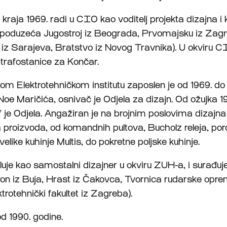
 kraja 1969. radi u CIO kao voditelj projekta dizajna i 
a poduzeća Jugostroj iz Beograda, Prvomajsku iz Zag
 iz Sarajeva, Bratstvo iz Novog Travnika). U okviru CI
-trafostanice za Končar.
m Elektrotehničkom institutu zaposlen je od 1969. do 
Noe Maričića, osnivač je Odjela za dizajn. Od ožujka 1
f je Odjela. Angažiran je na brojnim poslovima dizajna
ih proizvoda, od komandnih pultova, Bucholz releja, por
like kuhinje Multis, do pokretne poljske kuhinje.
eluje kao samostalni dizajner u okviru ZUH-a, i surađu
itron iz Buja, Hrast iz Čakovca, Tvornica rudarske opre
trotehnički fakultet iz Zagreba).
od 1990. godine.