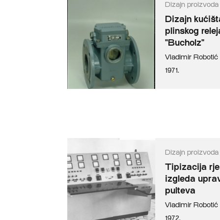
Dizajn proizvoda
Dizajn kućišt
plinskog relej
"Bucholz"
Vladimir Robotić
1971.
Dizajn proizvoda
Tipizacija rj
izgleda uprav
pulteva
Vladimir Robotić
1972.