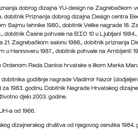
riznanja dobrog dizajna YU-design na Zagrebačkom v
e, dobitnik Priznanja dobrog dizajna Design centra B
m Sajmu tehnike 1980., dobitnik Velike nagrade 18. 
., dobitnik Časne pohvale na BIO 10 u Ljubljani 1984., 
a 21. Zagrebačkom salonu 1986., dobitnik priznanja Di
m u Hannoveru 1987., dobitnik pohvale na Ambijenti 1
je Ordenom Reda Danice hrvatske s likom Marka Marul
 dobitnika godišnje nagrade Vladimir Nazor (dodjeljen
 za 1983. godinu. Dobitnik Nagrade Hrvatskog dizajn
životno djelo 2003. godine.
H-a od 1966.
kog dizajnerskog društva od njegovog osnutka 1984. 