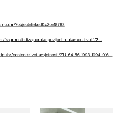
a.muo.hr/?object=linked&c2o=18782
.hr/fragmenti-dizajnerske-povijesti-dokumenti-vol-1/2-...
ipu.hr/content/zivot-umjetnosti/ZU_54-55-1993-1994_016-...