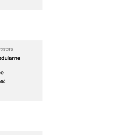
rostora
dularne
ce
tić