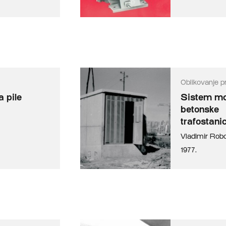
Oblikovanje p
a pile
Sistem mo
betonske
trafostani
Vladimir Robo
1977.