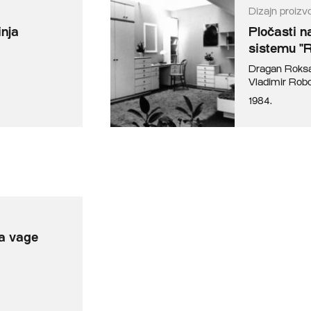
Dizajn proizv
inja
Pločasti n
sistemu "
Dragan Roks
Vladimir Robo
1984.
ta vage