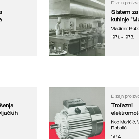
Dizajn proizv
a
Sistem za 
a
kuhinje "Mu
Vladimir Robo
1971. - 1973.
Dizajn proizv
ešenja
Trofazni
ljačkih
elektromo
Noe Maričić
,
Robotić
1972.