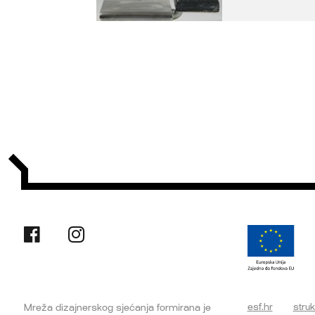
esf.hr
struk
Mreža dizajnerskog sjećanja formirana je