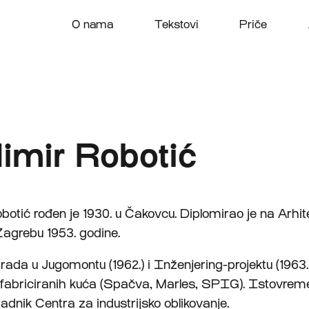
O nama
Tekstovi
Priče
imir Robotić
botić rođen je 1930. u Čakovcu. Diplomirao je na Arh
 Zagrebu 1953. godine.
rada u Jugomontu (1962.) i Inženjering-projektu (1963.
efabriciranih kuća (Spačva, Marles, SPIG). Istovrem
radnik Centra za industrijsko oblikovanje.