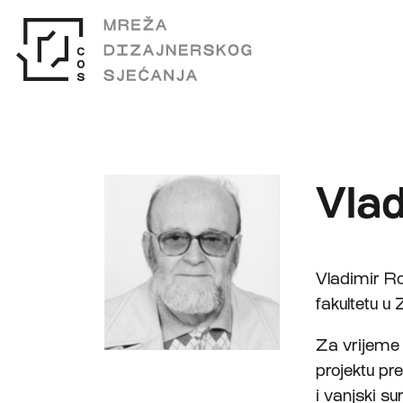
Vlad
Vladimir Ro
fakultetu u
Za vrijeme 
projektu pr
i vanjski su