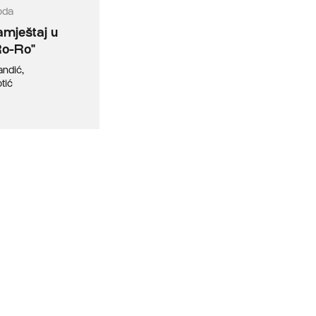
oda
amještaj u
Ro-Ro"
andić
,
tić