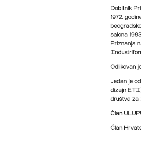
Dobitnik P
1972. godin
beogradsko
salona 1983
Priznanja n
Industrifor
Odlikovan 
Jedan je od
dizajn ETI)
društva za 
Član ULUPU
Član Hrvats