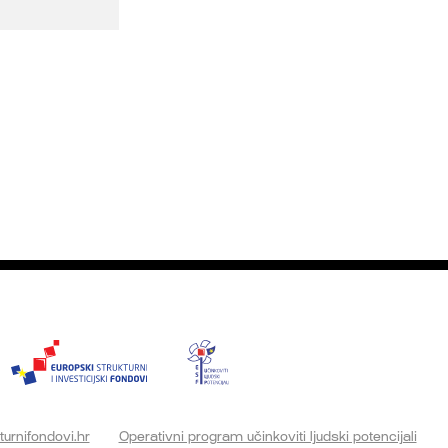
turnifondovi.hr
Operativni program učinkoviti ljudski potencijali