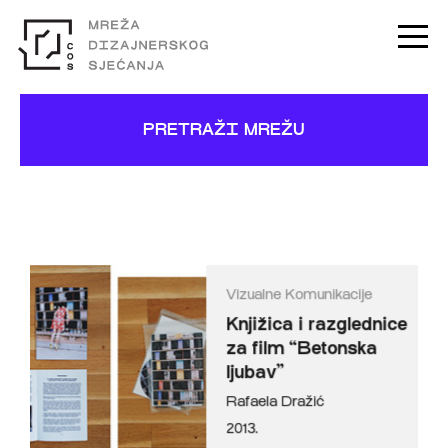
PRETRAŽI MREŽU
Vizualne Komunikacije
Knjižica i razglednice
za film “Betonska
ljubav”
Rafaela Dražić
2013.