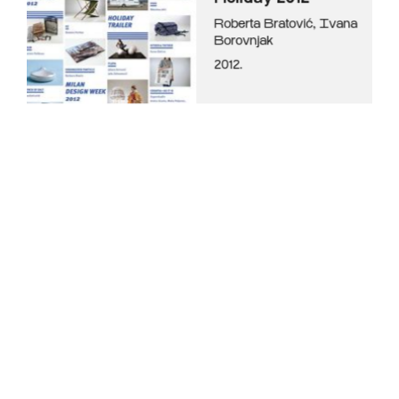
Roberta Bratović
,
Ivana
Borovnjak
2012.