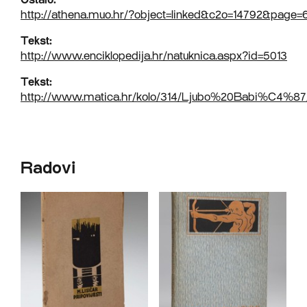
http://athena.muo.hr/?object=linked&c2o=14792&page=
Tekst:
http://www.enciklopedija.hr/natuknica.aspx?id=5013
Tekst:
http://www.matica.hr/kolo/314/Ljubo%20Babi%C4%87
Radovi