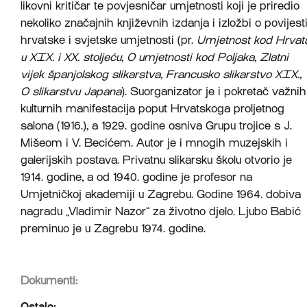
likovni kritičar te povjesničar umjetnosti koji je priredio
nekoliko značajnih književnih izdanja i izložbi o povijest
hrvatske i svjetske umjetnosti (pr.
Umjetnost kod Hrvat
u XIX. i XX. stoljeću, O umjetnosti kod Poljaka, Zlatni
vijek španjolskog slikarstva, Francusko slikarstvo XIX.,
O slikarstvu Japana
). Suorganizator je i pokretač važnih
kulturnih manifestacija poput Hrvatskoga proljetnog
salona (1916.), a 1929. godine osniva Grupu trojice s J.
Mišeom i V. Becićem. Autor je i mnogih muzejskih i
galerijskih postava. Privatnu slikarsku školu otvorio je
1914. godine, a od 1940. godine je profesor na
Umjetničkoj akademiji u Zagrebu. Godine 1964. dobiva
nagradu „Vladimir Nazor“ za životno djelo. Ljubo Babić
preminuo je u Zagrebu 1974. godine.
Dokumenti:
Ostalo: