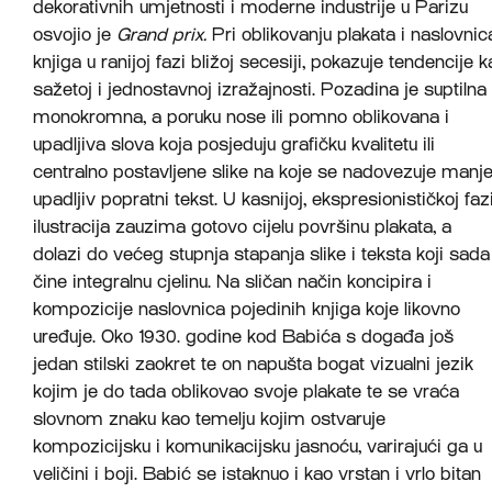
dekorativnih umjetnosti i moderne industrije u Parizu
osvojio je
Grand prix.
Pri oblikovanju plakata i naslovnic
knjiga u ranijoj fazi bližoj secesiji, pokazuje tendencije k
sažetoj i jednostavnoj izražajnosti. Pozadina je suptilna 
monokromna, a poruku nose ili pomno oblikovana i
upadljiva slova koja posjeduju grafičku kvalitetu ili
centralno postavljene slike na koje se nadovezuje manj
upadljiv popratni tekst. U kasnijoj, ekspresionističkoj faz
ilustracija zauzima gotovo cijelu površinu plakata, a
dolazi do većeg stupnja stapanja slike i teksta koji sada
čine integralnu cjelinu. Na sličan način koncipira i
kompozicije naslovnica pojedinih knjiga koje likovno
uređuje. Oko 1930. godine kod Babića s događa još
jedan stilski zaokret te on napušta bogat vizualni jezik
kojim je do tada oblikovao svoje plakate te se vraća
slovnom znaku kao temelju kojim ostvaruje
kompozicijsku i komunikacijsku jasnoću, varirajući ga u
veličini i boji. Babić se istaknuo i kao vrstan i vrlo bitan