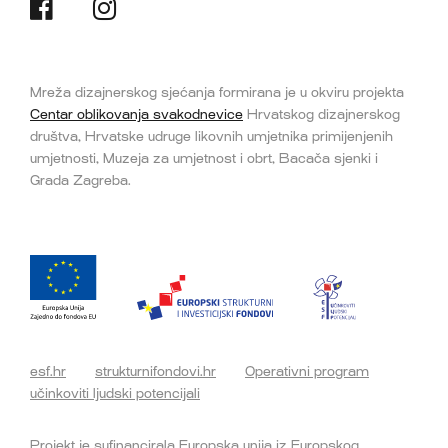
Mreža dizajnerskog sjećanja formirana je u okviru projekta
Centar oblikovanja svakodnevice
Hrvatskog dizajnerskog
društva, Hrvatske udruge likovnih umjetnika primijenjenih
umjetnosti, Muzeja za umjetnost i obrt, Bacača sjenki i
Grada Zagreba.
esf.hr
strukturnifondovi.hr
Operativni program
učinkoviti ljudski potencijali
Projekt je sufinancirala Europska unija iz Europskog