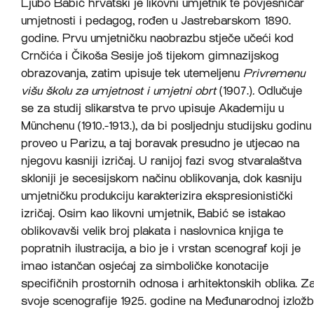
Ljubo Babić hrvatski je likovni umjetnik te povjesničar
umjetnosti i pedagog, rođen u Jastrebarskom 1890.
godine. Prvu umjetničku naobrazbu stječe učeći kod
Crnčića i Čikoša Sesije još tijekom gimnazijskog
obrazovanja, zatim upisuje tek utemeljenu
Privremenu
višu školu za umjetnost i umjetni obrt
(1907.)
.
Odlučuje
se za studij slikarstva te prvo upisuje Akademiju u
Münchenu (1910.-1913.), da bi posljednju studijsku godinu
proveo u Parizu, a taj boravak presudno je utjecao na
njegovu kasniji izričaj. U ranijoj fazi svog stvaralaštva
skloniji je secesijskom načinu oblikovanja, dok kasniju
umjetničku produkciju karakterizira ekspresionistički
izričaj. Osim kao likovni umjetnik, Babić se istakao
oblikovavši velik broj plakata i naslovnica knjiga te
popratnih ilustracija, a bio je i vrstan scenograf koji je
imao istančan osjećaj za simboličke konotacije
specifičnih prostornih odnosa i arhitektonskih oblika. Z
svoje scenografije 1925. godine na Međunarodnoj izložb