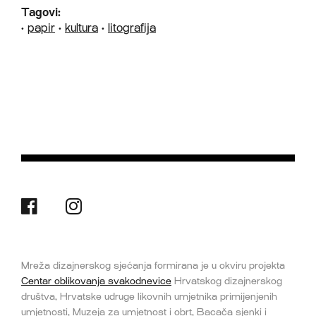
Tagovi:
•
papir
•
kultura
•
litografija
Mreža dizajnerskog sjećanja formirana je u okviru projekta
Centar oblikovanja svakodnevice
Hrvatskog dizajnerskog
društva, Hrvatske udruge likovnih umjetnika primijenjenih
umjetnosti, Muzeja za umjetnost i obrt, Bacača sjenki i