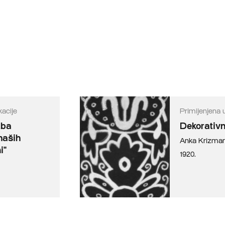
acije
Primijenjena 
žba
Dekorativn
 naših
Anka Krizman
i"
1920.