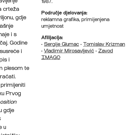
avljenje
1987.
a crteža
Područje djelovanja:
ljonu, gdje
reklamna grafika, primijenjena
dašnje
umjetnost
aje i s
Afilijacija:
ičaj. Godine
•
Sergije Glumac
•
Tomislav Krizman
susreće i
•
Vladimir Mirosavljević
•
Zavod
IMAGO
is i
im plesom te
raćati.
primijeniti
ku Prvog
osition
u gdje
S
e u