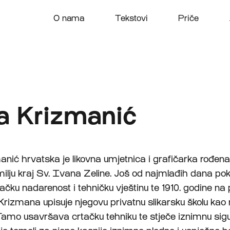
O nama
Tekstovi
Priče
a Krizmanić
nić hrvatska je likovna umjetnica i grafičarka rođena
ilju kraj Sv. Ivana Zeline. Još od najmlađih dana po
tačku nadarenost i tehničku vještinu te 1910. godine na
rizmana upisuje njegovu privatnu slikarsku školu kao
Tamo usavršava crtačku tehniku te stječe iznimnu sig