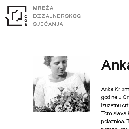
Ank
Anka Krizma
godine u Om
izuzetnu cr
Tomislava K
polaznica. 