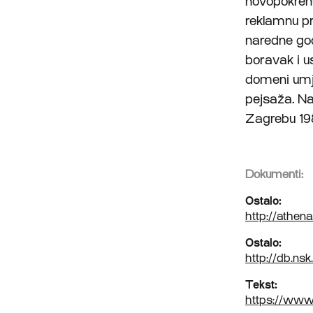
novopokren
reklamnu p
naredne god
boravak i u
domeni umje
pejsaža. Na
Zagrebu 19
Dokumenti:
Ostalo:
http://athen
Ostalo:
http://db.ns
Tekst:
https://www