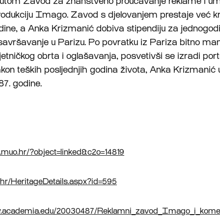
utom Zavod za znanstveno proučavanje reklame i um
rodukciju Imago. Zavod s djelovanjem prestaje već 
ine, a Anka Krizmanić dobiva stipendiju za jednogodi
savršavanje u Parizu. Po povratku iz Pariza bitno man
tničkog obrta i oglašavanja, posvetivši se izradi portr
kon teških posljednjih godina života, Anka Krizmanić 
87. godine.
a.muo.hr/?object=linked&c2o=14819
k.hr/HeritageDetails.aspx?id=595
.academia.edu/20030487/Reklamni_zavod_Imago_i_komerci