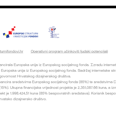
turnifondovi.hr
Operativni program učinkoviti ljudski potencijali
nancirala Europska unija iz Europskog socijalnog fonda. Izradu interne
e Europska unija iz Europskog socijalnog fonda. Sadržaj internetske st
odgovornost Hrvatskog dizajnerskog društva.
inancira sredstvima Europskog socijalnog fonda (85%) te sredstvima
5%). Ukupna financijska vrijednost projekta je 2,351,087.66 kuna, a i
jekt je 1.998.424,51 kuna (85% bespovratnih sredstava). Korisnik bespo
rvatsko dizajnersko društvo.