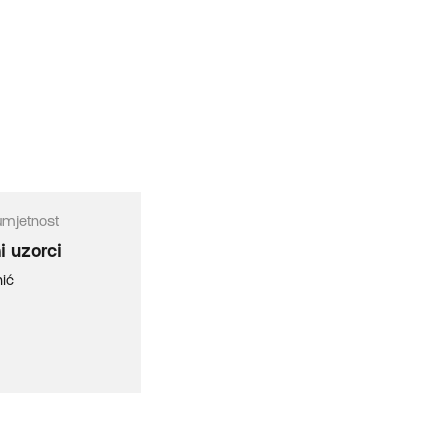
umjetnost
i uzorci
ić