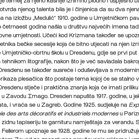
 je temelj za njeno kasnije iznimno plodno i uspješno b
otvrda njenog talenta bila je i činjenica da su dva njen
ena na izložbu „Medulić“ 1910. godine u Umjetničkom pavi
četrnaest godina našla u društvu najvećih imena ta
kovne umjetnosti. Učeći kod Krizmana također se upozn
tnika bečke secesije koja će bitno utjecati na njen izr
je Umjetničko-obrtnu školu u Dresdenu, gdje se prvi put 
 tehnikom litografije, nakon što je već savladala bakrop
Dresdenu se također susreće i oduševljava s modern
prikaza plesačica što postaje tema kojoj će se stalno v
resdenu stječe i praktična znanja koja će imati priliku 
 u Zavodu Imago. Dresden napušta 1917. godine, u je
ata, i vraća se u Zagreb. Godine 1925. sudjeluje na
Exp
ale des arts décoratifs et industriels modernes
u Pariz
u zidnu tapiseriju te garnituru namještaja za verandu. 
Fellerom upoznaje se 1928. godine te mu se pridružuj