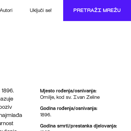
Autori
Uključi se!
PRETRAŽI MREŽU
 1896.
Mjesto rođenja/osnivanja:
Omilje, kod sv. Ivan Zeline
kazuje
 poziv
Godina rođenja/osnivanja:
 najmlađa
1896.
urnost
Godina smrti/prestanka djelovanja: