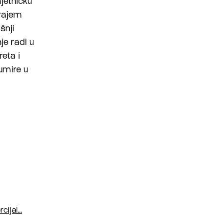
jetničku
krajem
šnji
je radi u
eta i
umire u
jal...