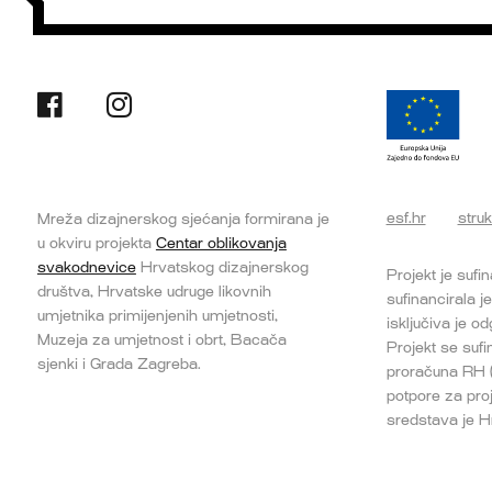
esf.hr
struk
Mreža dizajnerskog sjećanja formirana je
u okviru projekta
Centar oblikovanja
svakodnevice
Hrvatskog dizajnerskog
Projekt je sufi
društva, Hrvatske udruge likovnih
sufinancirala j
umjetnika primijenjenih umjetnosti,
isključiva je 
Muzeja za umjetnost i obrt, Bacača
Projekt se suf
sjenki i Grada Zagreba.
proračuna RH (1
potpore za pro
sredstava je H