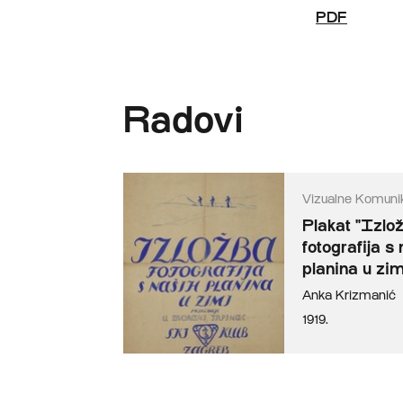
PDF
Radovi
Vizualne Komunik
Plakat "Izlo
fotografija s
planina u zim
Anka Krizmanić
1919.