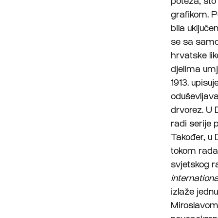
poteza, što
grafikom. P
bila uključ
se sa samo 
hrvatske li
djelima umje
1913. upisu
oduševljava
drvorez. U 
radi serije 
Također, u D
tokom rada
svjetskog r
internation
izlaže jedn
Miroslavom 