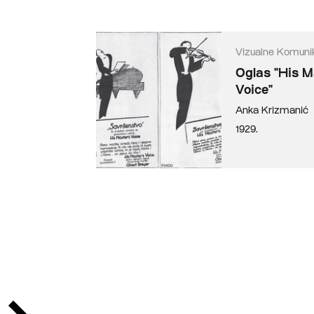
Vizualne Komunik
Oglas "His M
Voice"
Anka Krizmanić
1929.