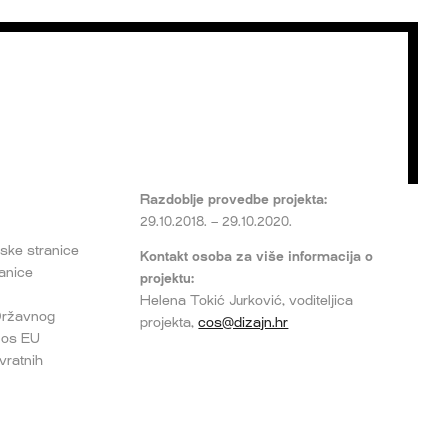
Razdoblje provedbe projekta:
29.10.2018. – 29.10.2020.
tske stranice
Kontakt osoba za više informacija o
ranice
projektu:
Helena Tokić Jurković, voditeljica
 Državnog
projekta,
cos@dizajn.hr
znos EU
vratnih