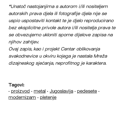
*Unatoč nastojanjima s autorom i/ili nositeljem
autorskih prava djela ili fotografije djela nije se
uspio uspostaviti kontakt te je djelo reproducirano
bez eksplicitne privole autora i/ili nositelja prava te
se obvezujemo ukloniti sporne dijelove zapisa na
njihov zahtjev.
Ovaj zapis, kao i projekt Centar oblikovanja
svakodnevice u okviru kojega je nastala Mreža
dizajneskog sjećanja, neprofitnog je karaktera.
Tagovi:
•
proizvod
•
metal
•
Jugoslavija
•
pedesete
•
modernizam
•
pletenje