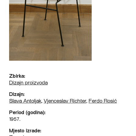
Zbirka:
Dizajn proizvoda
Dizajn:
Slava Antoljak
,
Vjenceslav Richter
,
Ferdo Rosić
Period (godina):
1957.
Mjesto izrade: