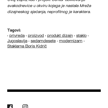
svakodnevice u okviru kojega je nastala Mreža
dizajneskog sjećanja, neprofitnog je karaktera.
Tagovi:
•
privreda
•
proizvod
•
produkt dizajn
•
staklo
•
Jugoslavija
•
sedamdesete
•
modernizam
•
Staklarna Boris Kidrič