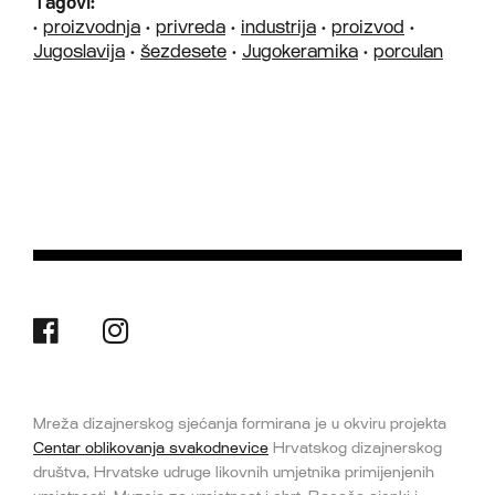
Tagovi:
•
proizvodnja
•
privreda
•
industrija
•
proizvod
•
Jugoslavija
•
šezdesete
•
Jugokeramika
•
porculan
Mreža dizajnerskog sjećanja formirana je u okviru projekta
Centar oblikovanja svakodnevice
Hrvatskog dizajnerskog
društva, Hrvatske udruge likovnih umjetnika primijenjenih