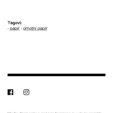
Tagovi:
•
papir
•
omotni papir