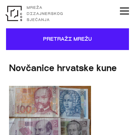
PRETRAŽI MREŽU
Novčanice hrvatske kune