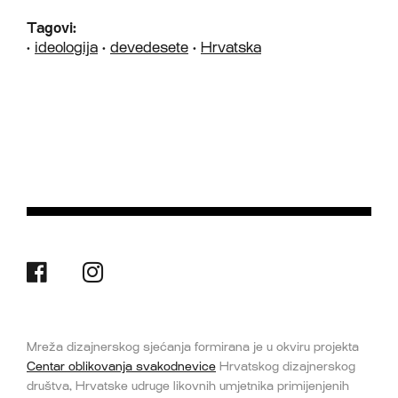
Tagovi:
•
ideologija
•
devedesete
•
Hrvatska
Mreža dizajnerskog sjećanja formirana je u okviru projekta
Centar oblikovanja svakodnevice
Hrvatskog dizajnerskog
društva, Hrvatske udruge likovnih umjetnika primijenjenih