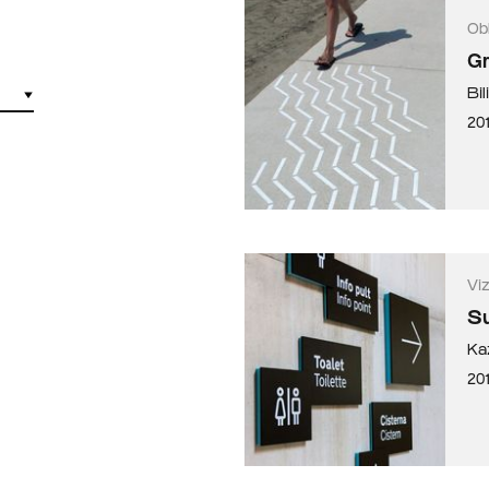
Ob
Gr
Bil
201
Vi
Su
Ka
201