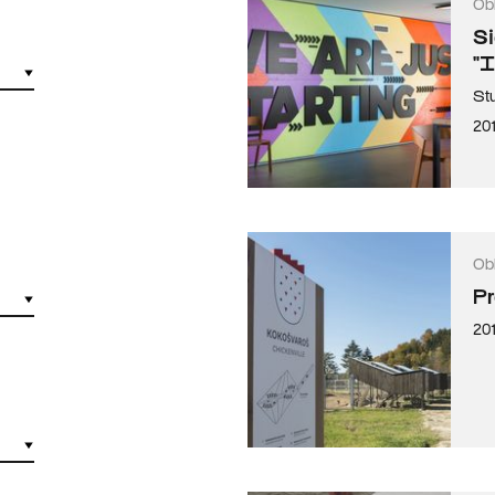
Ob
Si
"I
St
201
Ob
Pr
201