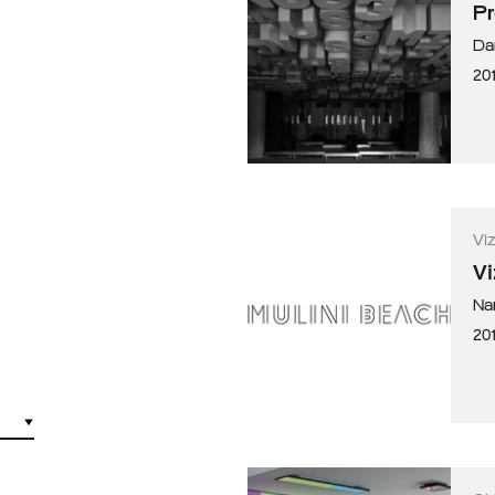
Pr
Da
201
Vi
Vi
Na
20