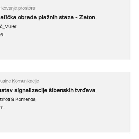
likovanje prostora
afička obrada plažnih staza - Zaton
ić_Müller
6.
zualne Komunikacije
stav signalizacije šibenskih tvrđava
zinoti & Komenda
7.