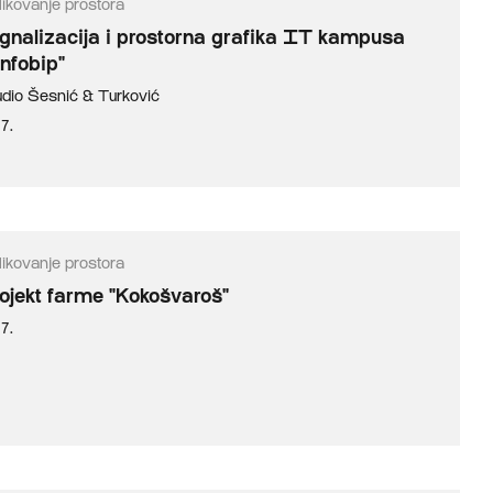
likovanje prostora
gnalizacija i prostorna grafika IT kampusa
nfobip"
udio Šesnić & Turković
7.
likovanje prostora
ojekt farme "Kokošvaroš"
7.