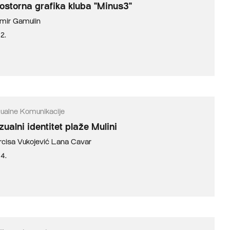
ostorna grafika kluba "Minus3"
mir Gamulin
2.
zualne Komunikacije
zualni identitet plaže Mulini
rcisa Vukojević
Lana Cavar
14.