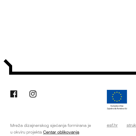
esf.hr
struk
Mreža dizajnerskog sjećanja formirana je
u okviru projekta
Centar oblikovanja