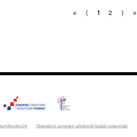
«
⟨
1
2
⟩
»
turnifondovi.hr
Operativni program učinkoviti ljudski potencijali