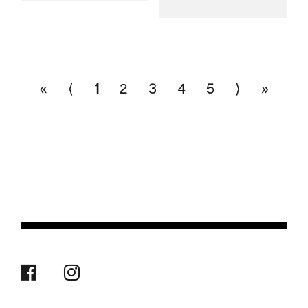
«
⟨
1
2
3
4
5
⟩
»