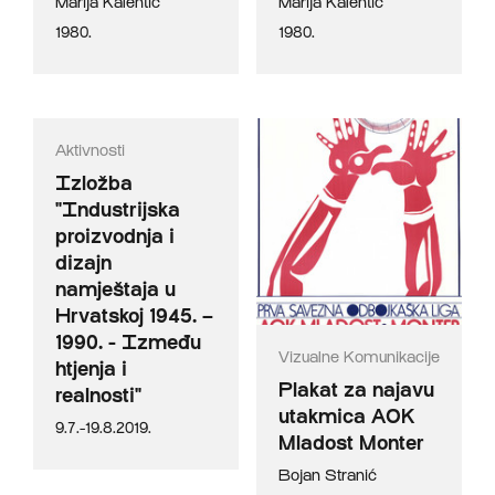
Marija Kalentić
Marija Kalentić
1980.
1980.
Aktivnosti
Izložba
"Industrijska
proizvodnja i
dizajn
namještaja u
Hrvatskoj 1945. –
1990. - Između
Vizualne Komunikacije
htjenja i
Plakat za najavu
realnosti"
utakmica AOK
9.7.-19.8.2019.
Mladost Monter
Bojan Stranić