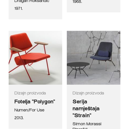
Dragan Roksandić
1968.
1971.
Dizajn proizvoda
Dizajn proizvoda
Fotelja "Polygon"
Serija
namještaja
Numen/For Use
"Strain"
2013.
Simon Morassi