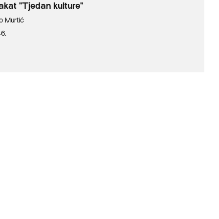
akat "Tjedan kulture"
o Murtić
46.