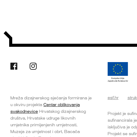
esf.hr
struk
Mreža dizajnerskog sjećanja formirana je
u okviru projekta
Centar oblikovanja
svakodnevice
Hrvatskog dizajnerskog
Projekt je sufi
društva, Hrvatske udruge likovnih
sufinancirala j
umjetnika primijenjenih umjetnosti,
isključiva je 
Muzeja za umjetnost i obrt, Bacača
Projekt se suf