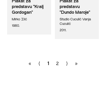
Plakat za
Plakat za
predstavu "Kralj
predstavu
Gordogan"
"Dundo Maroje"
Mirko Ilić
Studio Cuculić
Vanja
Cuculić
1980.
2011.
«
⟨
1
2
⟩
»