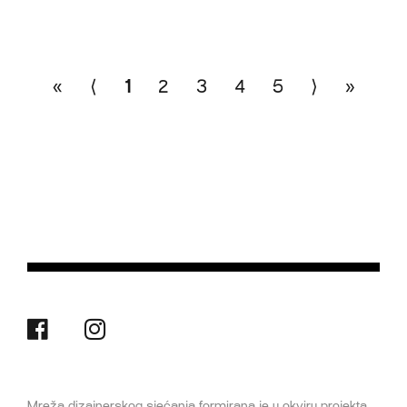
«
⟨
1
2
3
4
5
⟩
»
Mreža dizajnerskog sjećanja formirana je u okviru projekta