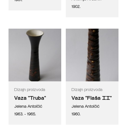
1902.
Dizajn proizvoda
Dizajn proizvoda
Vaza "Truba"
Vaza "Flaša II"
Jelena Antolčić
Jelena Antolčić
1963. - 1965.
1960.