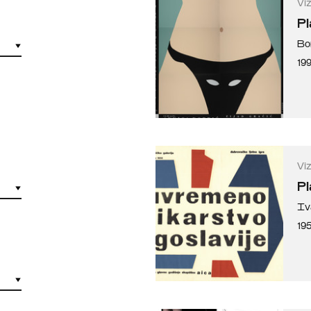
Vi
Pl
Bo
19
Vi
Pl
Iv
195