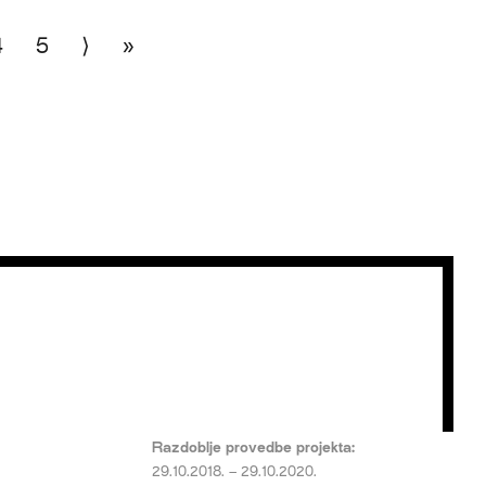
4
5
⟩
»
Razdoblje provedbe projekta:
29.10.2018. – 29.10.2020.