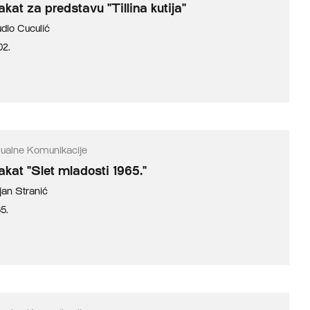
akat za predstavu "Tillina kutija"
udio Cuculić
02.
zualne Komunikacije
akat "Slet mladosti 1965."
jan Stranić
5.