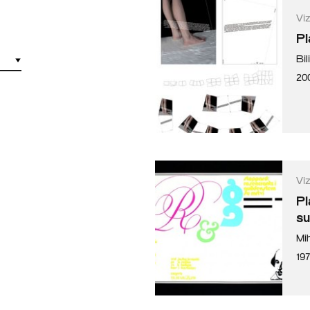
Vi
Pl
Bil
20
Vi
Pl
su
Mi
197