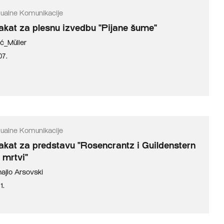
zualne Komunikacije
akat za plesnu izvedbu "Pijane šume"
ić_Müller
07.
zualne Komunikacije
akat za predstavu "Rosencrantz i Guildenstern
 mrtvi"
hajlo Arsovski
1.