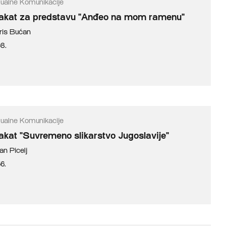
zualne Komunikacije
akat za predstavu "Anđeo na mom ramenu"
ris Bućan
98.
zualne Komunikacije
akat "Suvremeno slikarstvo Jugoslavije"
an Picelj
6.