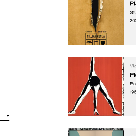
Pl
St
20
Vi
Pl
Bo
196