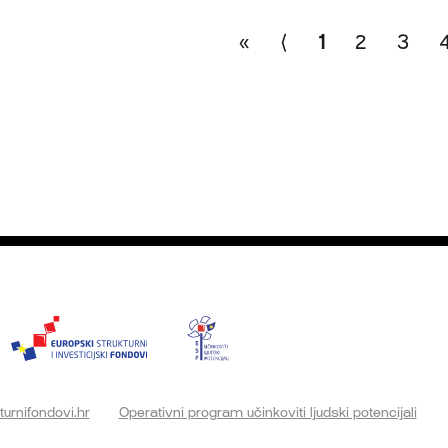
«
⟨
1
2
3
turnifondovi.hr
Operativni program učinkoviti ljudski potencijali