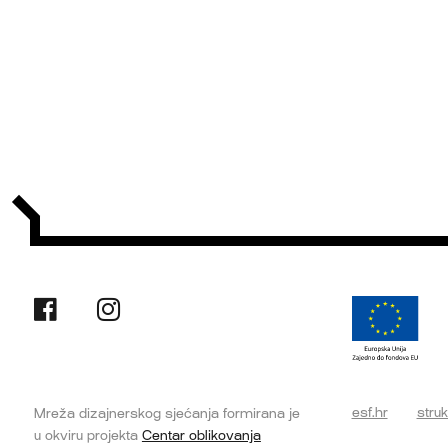
esf.hr
struk
Mreža dizajnerskog sjećanja formirana je
u okviru projekta
Centar oblikovanja