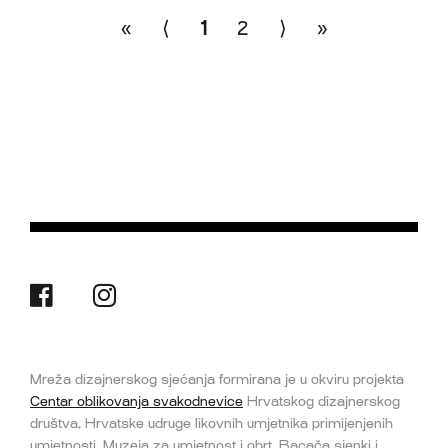
«
⟨
1
2
⟩
»
Mreža dizajnerskog sjećanja formirana je u okviru projekta
Centar oblikovanja svakodnevice
Hrvatskog dizajnerskog
društva, Hrvatske udruge likovnih umjetnika primijenjenih
umjetnosti, Muzeja za umjetnost i obrt, Bacača sjenki i