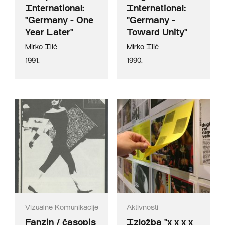
International:
International:
"Germany - One
"Germany -
Year Later"
Toward Unity"
Mirko Ilić
Mirko Ilić
1991.
1990.
Vizualne Komunikacije
Aktivnosti
Fanzin / časopis
Izložba "x x x x