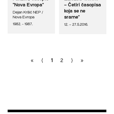
"Nova Evropa"
– Četiri časopisa
koja se ne
Dejan Kršić
NEP /
srame"
Nova Evropa
1982. - 1987.
12. – 27.5.2016.
«
⟨
1
2
⟩
»