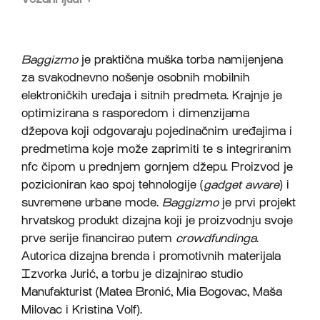
Baggizmo
je praktična muška torba namijenjena
za svakodnevno nošenje osobnih mobilnih
elektroničkih uređaja i sitnih predmeta. Krajnje je
optimizirana s rasporedom i dimenzijama
džepova koji odgovaraju pojedinačnim uređajima i
predmetima koje može zaprimiti te s integriranim
nfc čipom u prednjem gornjem džepu. Proizvod je
pozicioniran kao spoj tehnologije (
gadget aware
) i
suvremene urbane mode.
Baggizmo
je prvi projekt
hrvatskog produkt dizajna koji je proizvodnju svoje
prve serije financirao putem
crowdfundinga
.
Autorica dizajna brenda i promotivnih materijala
Izvorka Jurić, a torbu je dizajnirao studio
Manufakturist (Matea Bronić, Mia Bogovac, Maša
Milovac i Kristina Volf).