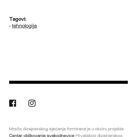
Tagovi:
•
tehnologija
Mreža dizajnerskog sjećanja formirana je u okviru projekta
Centar oblikovanja svakodnevice
Hrvatskog dizajnerskog