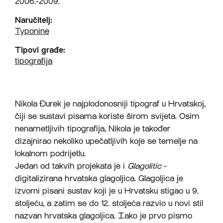
2006.-2009.
Naručitelj:
Typonine
Tipovi građe:
tipografija
Nikola Đurek je najplodonosniji tipograf u Hrvatskoj,
čiji se sustavi pisama koriste širom svijeta.
Osim
nenametljivih tipografija, Nikola je također
dizajnirao nekoliko upečatljivih koje se temelje na
lokalnom podrijetlu.
Jedan od takvih projekata je i
Glagolitic
-
digitalizirana hrvatska glagoljica.
Glagoljica je
izvorni pisani sustav koji je u Hrvatsku stigao u 9.
stoljeću, a zatim se do 12. stoljeća razvio u novi stil
nazvan hrvatska glagoljica.
Iako je prvo pismo