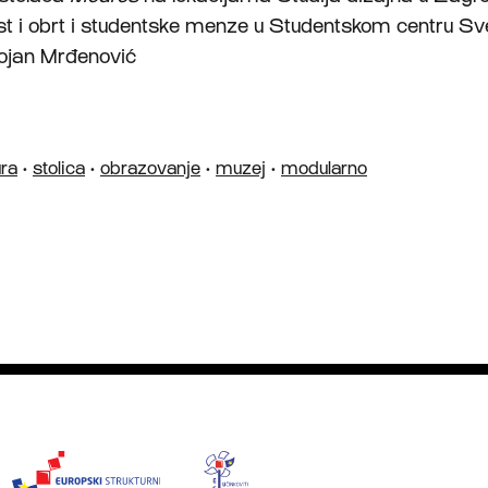
t i obrt i studentske menze u Studentskom centru Sve
ojan Mrđenović
ura
•
stolica
•
obrazovanje
•
muzej
•
modularno