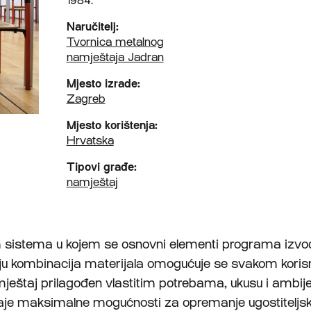
1984.
Naručitelj:
Tvornica metalnog
namještaja Jadran
Mjesto izrade:
Zagreb
Mjesto korištenja:
Hrvatska
Tipovi građe:
namještaj
 sistema u kojem se osnovni elementi programa izvo
ju kombinacija materijala omogu­ćuje se svakom koris
ještaj prilagođen vlastitim potre­bama, ukusu i ambije
e maksimalne mogućnosti za oprema­nje ugostiteljski