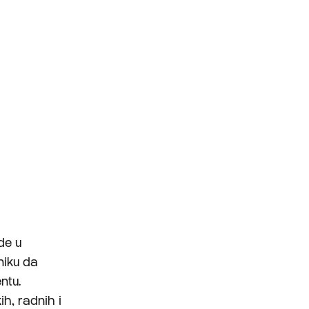
de u
niku da
ntu.
h, radnih i