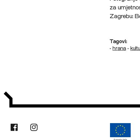
za umjetnos
Zagrebu: B
Tagovi:
•
hrana
•
kult