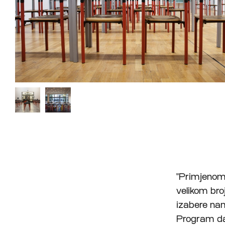
"Primjenom
velikom bro
izabere nam
Program daj