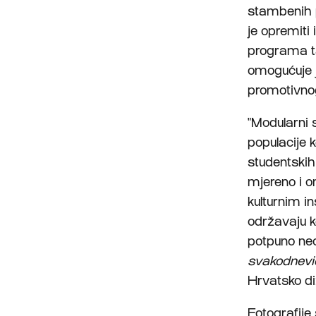
stambenih 
je opremiti 
programa ta
omogućuje j
promotivno
"Modularni 
populacije 
studentskih 
mjereno i o
kulturnim in
održavaju k
potpuno neo
svakodnev
Hrvatsko di
Fotografije