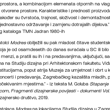
prostora, a kombinacijom elemenata otpornih na vla
i otvorene prostore. Karakteristike i prednosti proizvod
kođer su čvrstoća, trajnost, složivost i demontažnost
edno­stavno održavanje i zamjenu dotrajalih dijelova." 
g kataloga TMN Jadran 1980-ih
stolci
Modres
obilježili su pak mladost čitave student­s
koja je od osamdesetih do danas svraćala u SC ili bilo 
menzi, a pratili su ih i na predavanjima, uključujući, s
na na Studiju dizajna pri Arhitektonskom fakultetu. Viđ
stitucijama, poput atrija Muzeja za umjetnost i obrt u 
oncerti i predavanja, Zagrebačkog kazališta mladih, p
čekivanim mjestima." - iz teksta M. Goluba
Stapanje
icom
,
Fragmenti dizajnerske povijesti - dokumenti Vol. 
zajnersko društvo, 2019.
 stolaca
Modres
na lokacijama Studija dizajna u Zagr