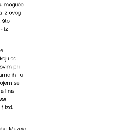
gu moguće
a iz ovog
 što
- iz
ke
koju od
asvim pri­
amo ih i u
ko­jem se
a i na
 sa
1
, izd.
ebu, Muzeja