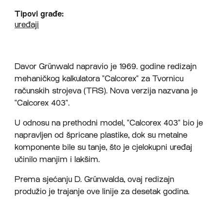
Tipovi građe:
uređaji
Davor Grünwald napravio je 1969. godine redizajn
mehaničkog kalkulatora "Calcorex" za Tvornicu
računskih strojeva (TRS). Nova verzija nazvana je
"Calcorex 403".
U odnosu na prethodni model, "Calcorex 403" bio je
napravljen od špricane plastike, dok su metalne
komponente bile su tanje, što je cjelokupni uređaj
učinilo manjim i lakšim.
Prema sjećanju D. Grünwalda, ovaj redizajn
produžio je trajanje ove linije za desetak godina.