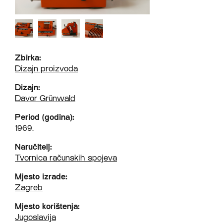
Zbirka:
Dizajn proizvoda
Dizajn:
Davor Grünwald
Period (godina):
1969.
Naručitelj:
Tvornica računskih spojeva
Mjesto izrade:
Zagreb
Mjesto korištenja:
Jugoslavija