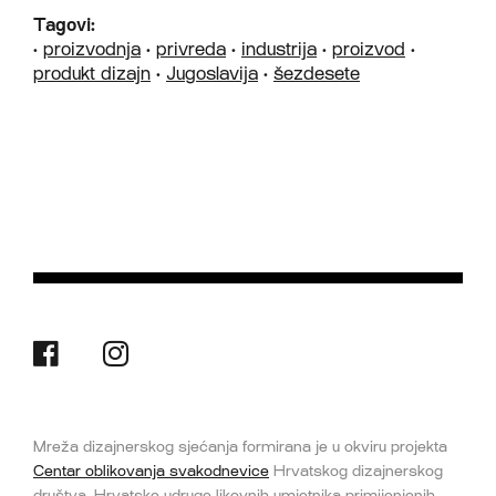
Tagovi:
•
proizvodnja
•
privreda
•
industrija
•
proizvod
•
produkt dizajn
•
Jugoslavija
•
šezdesete
Mreža dizajnerskog sjećanja formirana je u okviru projekta
Centar oblikovanja svakodnevice
Hrvatskog dizajnerskog
društva, Hrvatske udruge likovnih umjetnika primijenjenih