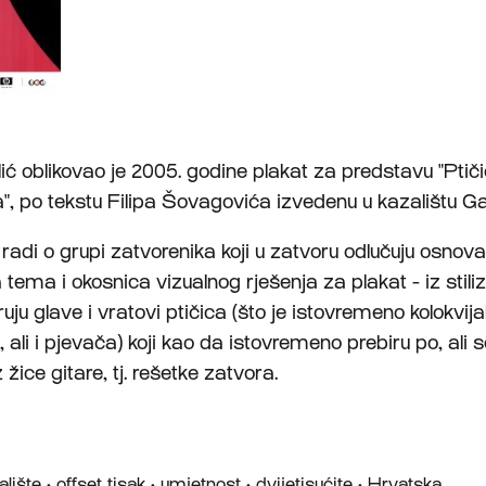
ić oblikovao je 2005. godine plakat za predstavu "Ptiči
", po tekstu Filipa Šovagovića izvedenu u kazalištu Ga
radi o grupi zatvorenika koji u zatvoru odlučuju osnova
 tema i okosnica vizualnog rješenja za plakat - iz stiliz
ruju glave i vratovi ptičica (što je istovremeno kolokvija
 ali i pjevača) koji kao da istovremeno prebiru po, ali s
 žice gitare, tj. rešetke zatvora.
alište
•
offset tisak
•
umjetnost
•
dvijetisućite
•
Hrvatska