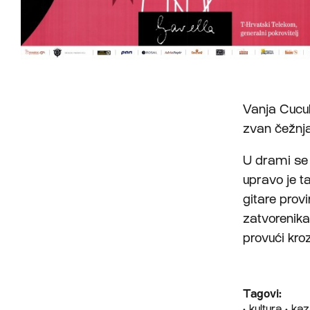
Vanja Cucul
zvan čežnja
U drami se 
upravo je ta
gitare provi
zatvorenika,
provući kroz
Tagovi:
•
kultura
•
kaz