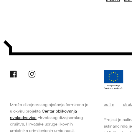
esf.hr
struk
Mreža dizajnerskog sjećanja formirana je
u okviru projekta
Centar oblikovanja
svakodnevice
Hrvatskog dizajnerskog
Projekt je sufi
društva, Hrvatske udruge likovnih
sufinancirala j
umjetnika primijenjenih umjetnosti,