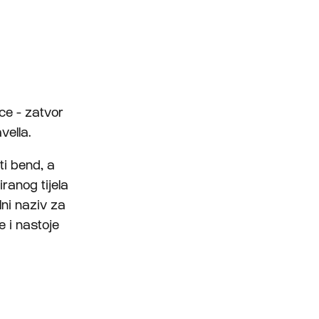
ce - zatvor
vella.
ti bend, a
iranog tijela
lni naziv za
e i nastoje