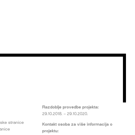
Razdoblje provedbe projekta:
29.10.2018. – 29.10.2020.
tske stranice
Kontakt osoba za više informacija o
ranice
projektu: