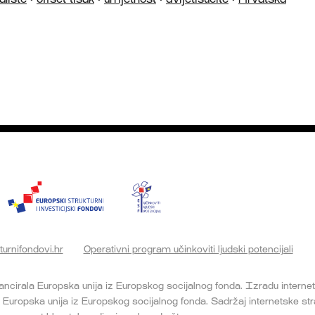
turnifondovi.hr
Operativni program učinkoviti ljudski potencijali
nancirala Europska unija iz Europskog socijalnog fonda. Izradu interne
e Europska unija iz Europskog socijalnog fonda. Sadržaj internetske st