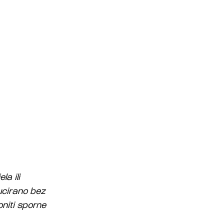
a ili
ducirano bez
oniti sporne