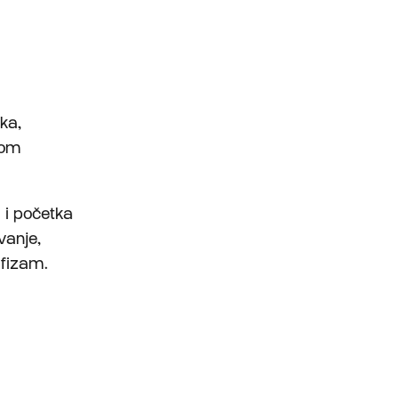
ka,
kom
 i početka
vanje,
afizam.