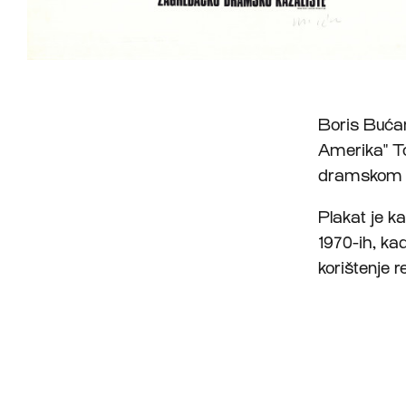
Boris Bućan
Amerika" T
dramskom k
Plakat je k
1970-ih, ka
korištenje 