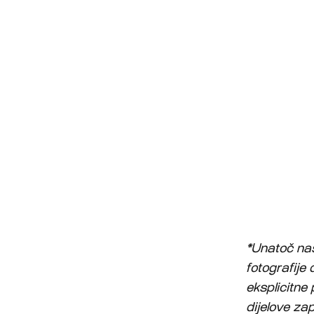
*Unatoč nast
fotografije 
eksplicitne 
dijelove zap