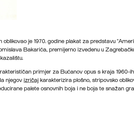
 oblikovao je 1970. godine plakat za predstavu "Ameri
omislava Bakarića, premijerno izvedenu u Zagrebač
azalištu.
arakterističan primjer za Bućanov opus s kraja 1960-ih
da njegov
izričaj
karakterizira plošno, stripovsko obliko
reducirane palete osnovnih boja i ne boja te snažan gr