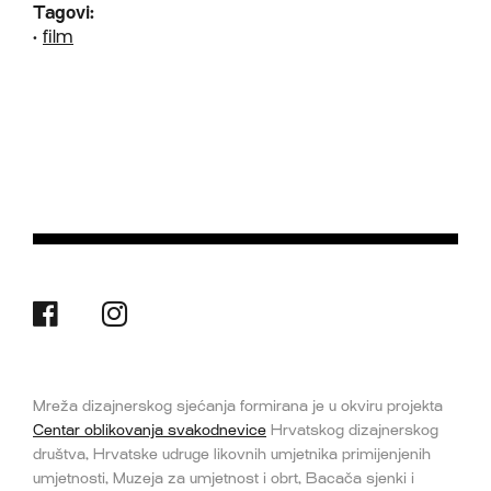
Tagovi:
•
film
Mreža dizajnerskog sjećanja formirana je u okviru projekta
Centar oblikovanja svakodnevice
Hrvatskog dizajnerskog
društva, Hrvatske udruge likovnih umjetnika primijenjenih
umjetnosti, Muzeja za umjetnost i obrt, Bacača sjenki i