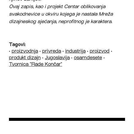
Ovaj zapis, kao i projekt Centar oblikovanja
svakodnevice u okviru kojega je nastala Mreža
dizajneskog sjećanja, neprofitnog je karaktera.
Tagovi:
•
proizvodnja
•
privreda
•
industrija
•
proizvod
•
produkt dizajn
•
Jugoslavija
•
osamdesete
•
Tvornica "Rade Končar"