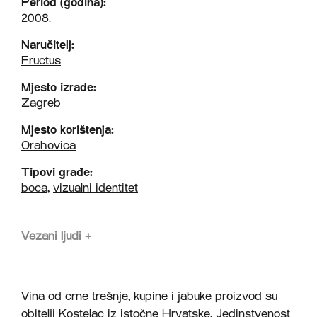
Period (godina):
2008.
Naručitelj:
Fructus
Mjesto izrade:
Zagreb
Mjesto korištenja:
Orahovica
Tipovi građe:
boca
,
vizualni identitet
Vezani ljudi
+
Vina od crne trešnje, kupine i jabuke proizvod su
obitelji Kostelac iz istočne Hrvatske. Jedinstvenost