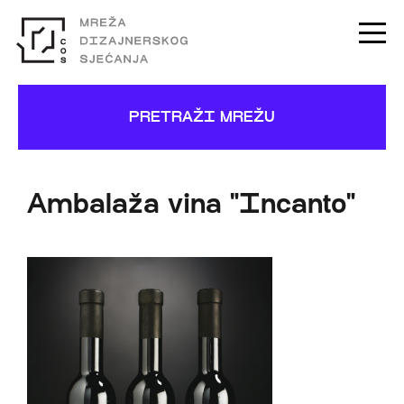
PRETRAŽI MREŽU
Ambalaža vina "Incanto"