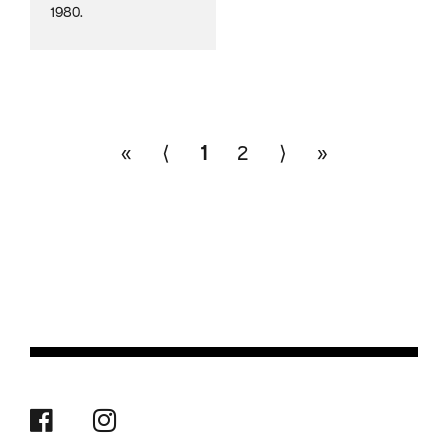
1980.
«
⟨
1
2
⟩
»