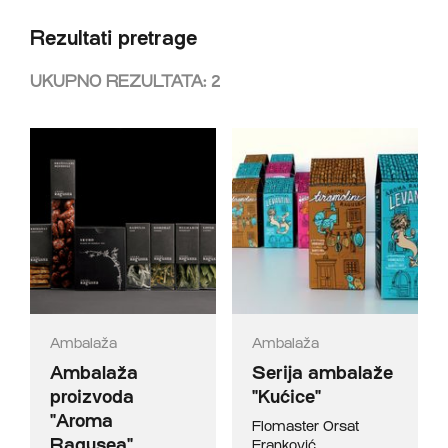
Rezultati pretrage
UKUPNO REZULTATA:
2
Ambalaža
Ambalaža
Ambalaža
Serija ambalaže
proizvoda
"Kućice"
"Aroma
Flomaster
Orsat
Ragusea"
Franković